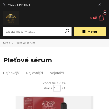
+420 736645575
0
0 Kč
Menu
Úvod
Pleťové sérum
Pleťové sérum
Nejnovější
Nejlevnější
Nejdražší
Zobrazuji 1-6 z 6
strana
z 1