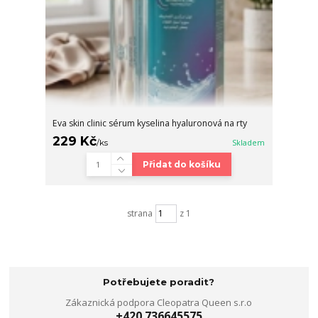
Eva skin clinic sérum kyselina hyaluronová na rty
229 Kč
/
ks
Skladem
Přidat do košíku
strana
z 1
Potřebujete poradit?
Zákaznická podpora Cleopatra Queen s.r.o
+420 736645575