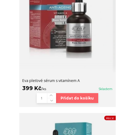
Eva pleťové sérum s vitamínem A
399 Kč
/
ks
Skladem
Přidat do košíku
Akce