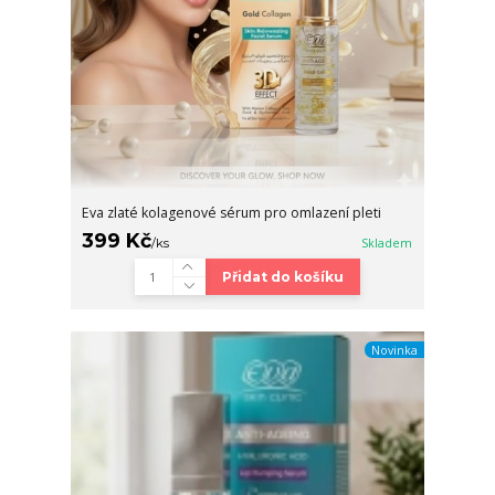
Eva zlaté kolagenové sérum pro omlazení pleti
399 Kč
/
ks
Skladem
Přidat do košíku
Novinka