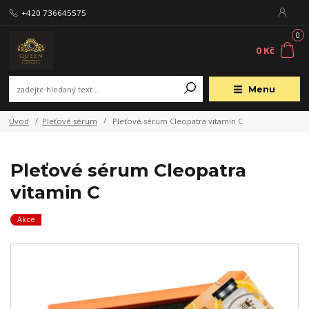
+420 736645575
0
0 Kč
Menu
Úvod
Pleťové sérum
Pleťové sérum Cleopatra vitamin C
Pleťové sérum Cleopatra
vitamin C
Akce