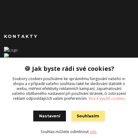
KONTAKTY
Zákaznická podpora Cleopatra Queen s.r.o
🍪 Jak byste rádi své cookies?
+420 736645575
Soubory cookies používáme ke správnému fungování našeho e-
shopu a v případě vašeho souhlasu také ke sledování statistik o
osman@cleopatraqueen.cz
webu, měření efektivity reklamních kampaní, zapamatování
vašeho oblíbeného nastavení při používání stránek, či zobrazení
reklam odpovídajících vašim preferencím.
Více k využití cookies
Nastavení
Souhlasím
Souhlas můžete odmítnout
zde
.
Vytvořeno na
Eshop-rychle.cz