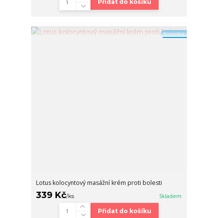
Přidat do košíku
Novinka
Lotus kolocyntový masážní krém proti bolesti
339 Kč
/
ks
Skladem
Přidat do košíku