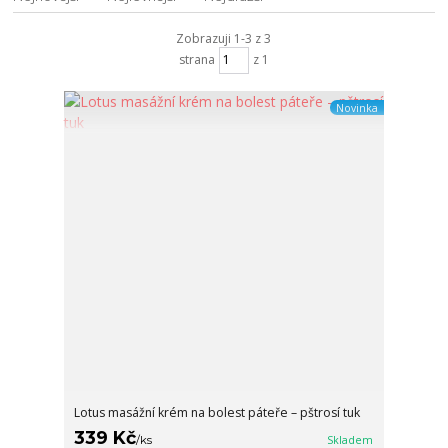
Zobrazuji 1-3 z 3
strana
z 1
Novinka
Lotus masážní krém na bolest páteře – pštrosí tuk
339 Kč
/
ks
Skladem