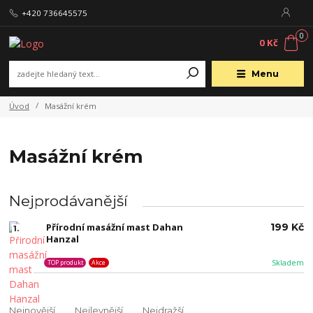
+420 736645575
0
0 Kč
Menu
Úvod
Masážní krém
Masážní krém
Nejprodávanější
Přírodní masážní mast Dahan
199 Kč
1.
Hanzal
Skladem
TOP produkt
Akce
Nejnovější
Nejlevnější
Nejdražší