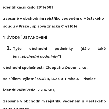
identifikační číslo 23114681
zapsané v obchodním rejstříku vedeném u Městského
soudu v Praze
,
spisová značka C 421614
1. ÚVODNÍ USTANOVENÍ
Tyto obchodní podmínky (dále také
jen
„
obchodní podmínky
“
)
obchodní společnosti Cleopatra Queen s.r.o.
,
se sídlem Výletní 353/28, 142 00 Praha 4 - Písnice
identifikační číslo: 23114681
,
zapsané v obchodním rejstříku vedeném u Městského
soudu v Praze
,