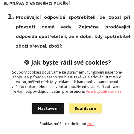
8. PRÁVA Z VADNÉHO PLNĚNÍ
Prodávající odpovídá spotřebiteli, že zboží při
převzetí nemá vady. Zejména prodávající
odpovídá spotřebiteli, že v době, kdy spotřebitel
zboží převzal, zboží:
odpovídá ujednanému popisu, druhu a
🍪 Jak byste rádi své cookies?
množství, jakož i jakosti, funkčnosti,
Soubory cookies používáme ke správnému fungování našeho e-
shopu a v případě vašeho souhlasu také ke sledování statistik o
kompatibilitě, interoperabilitě a jiným
webu, měření efektivity reklamních kampaní, zapamatování
vašeho oblíbeného nastavení při používání stránek, či zobrazení
ujednaným vlastnostem,
reklam odpovídajících vašim preferencím.
Více k využití cookies
je vhodné k účelu, pro který ho spotřebitel
Nastavení
Souhlasím
požaduje a s nímž prodávající souhlasil, a
Souhlas můžete odmítnout
zde
.
je dodáno s ujednaným příslušenstvím a