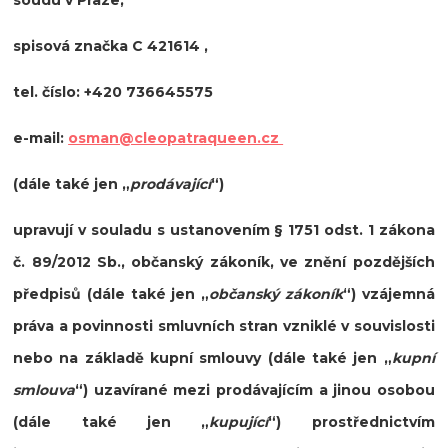
spisová značka C 421614
,
tel. číslo: +420 736645575
e-mail:
osman@cleopatraqueen.cz
(dále také jen
„
prodávající
“
)
upravují v souladu s ustanovením § 1751 odst. 1 zákona
č. 89/2012 Sb., občanský zákoník, ve znění pozdějších
předpisů (dále také jen
„
občanský zákoník
“
) vzájemná
práva a povinnosti smluvních stran vzniklé v souvislosti
nebo na základě kupní smlouvy (dále také jen
„
kupní
smlouva
“
) uzavírané mezi prodávajícím a jinou osobou
(dále také jen
„
kupující
“
) prostřednictvím