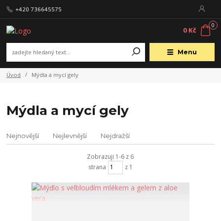
+420 736645575
0
0 Kč
Menu
Úvod
Mýdla a mycí gely
Mýdla a mycí gely
Nejnovější
Nejlevnější
Nejdražší
Zobrazuji 1-6 z 6
strana
z 1