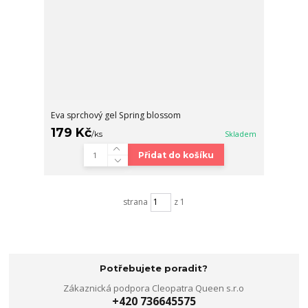
Eva sprchový gel Spring blossom
179 Kč
/
ks
Skladem
Přidat do košíku
strana
z 1
Potřebujete poradit?
Zákaznická podpora Cleopatra Queen s.r.o
+420 736645575