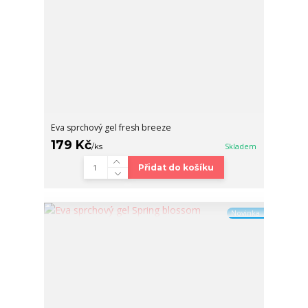
Eva sprchový gel fresh breeze
179 Kč
/
ks
Skladem
Přidat do košíku
Novinka