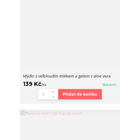
Mýdlo s velbloudím mlékem a gelem z aloe vera
139 Kč
/
ks
Skladem
Přidat do košíku