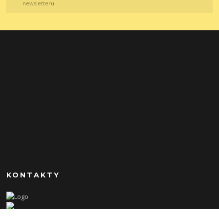
newsletteru.
KONTAKTY
Zákaznická podpora Cleopatra Queen s.r.o