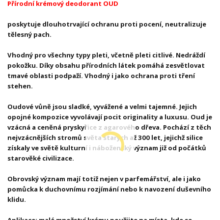
Přírodní krémový deodorant OUD
poskytuje dlouhotrvající ochranu proti pocení, neutralizuje
tělesný pach.
Vhodný pro všechny typy pleti, včetně pleti citlivé. Nedráždí
pokožku. Díky obsahu přírodních látek pomáhá zesvětlovat
tmavé oblasti podpaží. Vhodný i jako ochrana proti tření
stehen.
Oudové vůně jsou sladké, vyvážené a velmi tajemné. Jejich
opojné kompozice vyvolávají pocit originality a luxusu. Oud je
vzácná a ceněná pryskyřice z agarového dřeva. Pochází z těch
nejvzácnějších stromů světa starých až 300 let, jejichž silice
získaly ve světě kulturní i náboženský význam již od počátků
starověké civilizace.
Obrovský význam mají totiž nejen v parfemářství, ale i jako
pomůcka k duchovnímu rozjímání nebo k navození duševního
klidu.