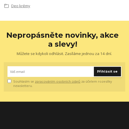
Deo krémy
Nepropásněte novinky, akce
a slevy!
Můžete se kdykoli odhlásit. Zasíláme jednou za 14 dní.
Přihlásit se
Souhlasím se
zpracováním osobních údajů
za účelem rozesílky
newsletteru.