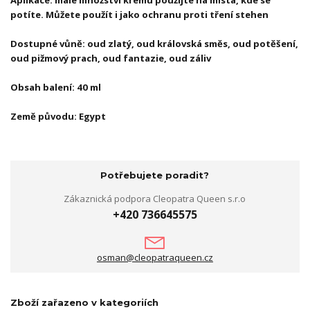
Aplikace: malé množství krému použijte na místa, kde se
potíte. Můžete použít i jako ochranu proti tření stehen
Dostupné vůně: oud zlatý, oud královská směs, oud potěšení,
oud pižmový prach, oud fantazie, oud záliv
Obsah balení: 40 ml
Země původu: Egypt
Potřebujete poradit?
Zákaznická podpora Cleopatra Queen s.r.o
+420 736645575
osman@cleopatraqueen.cz
Zboží zařazeno v kategoriích