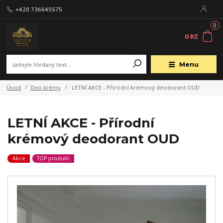
+420 736645575
0
0 Kč
Menu
Úvod
Deo krémy
LETNÍ AKCE - Přírodní krémový deodorant OUD
LETNÍ AKCE - Přírodní
krémový deodorant OUD
Akce
TOP produkt