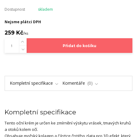
Dostupnost
skladem
Nejsme plátci DPH
259 Kč
/
ks
Přidat do košíku
Kompletní specifikace
Komentáře
0
Kompletní specifikace
Tento oční krém je určen ke zmírnění výskytu vrásek, tmavých kruhů
a otoků kolem očí.
Obsahuje mořský kolagen a částice čistého zlata pro 3D efekt, který