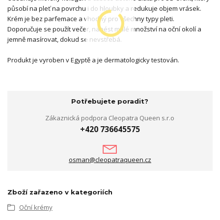
působí na pleť na povrchu i do hloubky a redukuje objem vrásek.
Krém je bez parfemace a vhodný pro všechny typy pleti.
Doporučuje se použít večer, nanést malé množství na oční okolí a
jemně masírovat, dokud se nevstřebá.
Produkt je vyroben v Egyptě a je dermatologicky testován.
Potřebujete poradit?
Zákaznická podpora Cleopatra Queen s.r.o
+420 736645575
osman@cleopatraqueen.cz
Zboží zařazeno v kategoriích
Oční krémy