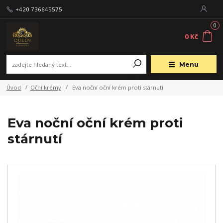
+420 736645575
0
0 Kč
Menu
Úvod
Oční krémy
Eva noční oční krém proti stárnutí
Eva noční oční krém proti
stárnutí