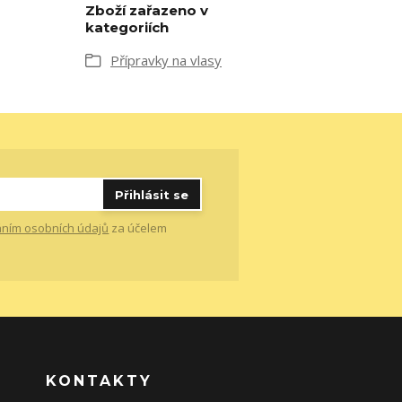
Zboží zařazeno v
kategoriích
Přípravky na vlasy
Přihlásit se
ním osobních údajů
za účelem
KONTAKTY