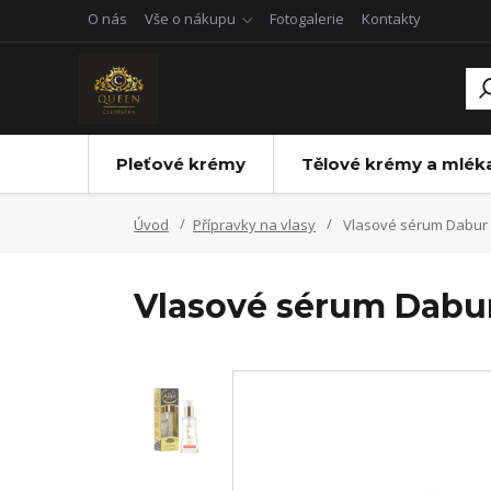
O nás
Vše o nákupu
Fotogalerie
Kontakty
Pleťové krémy
Tělové krémy a mlék
Úvod
Přípravky na vlasy
Vlasové sérum Dabur 
Vlasové sérum Dabur