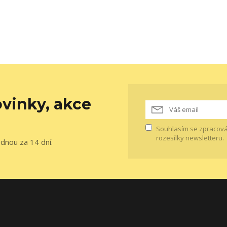
vinky, akce
Souhlasím se
zpracová
rozesílky newsletteru.
ednou za 14 dní.