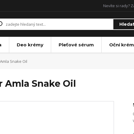
Nevíte si rady? Z
Hleda
a
Deo krémy
Pleťové sérum
Oční krém
Amla Snake Oil
 Amla Snake Oil