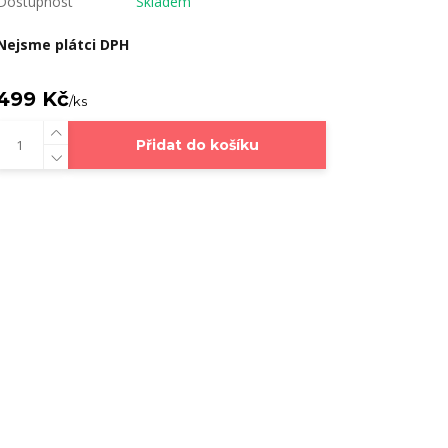
Dostupnost
Skladem
Nejsme plátci DPH
499 Kč
/
ks
Přidat do košíku