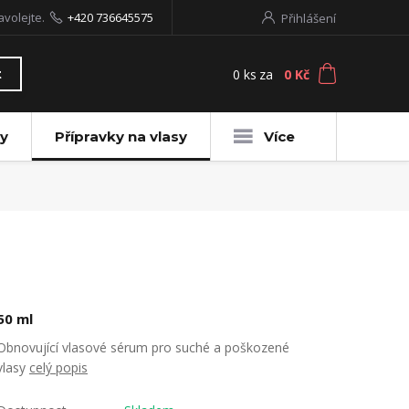
avolejte.
+420 736645575
Přihlášení
0
ks
za
0 Kč
t
y
Přípravky na vlasy
Více
50 ml
Obnovující vlasové sérum pro suché a poškozené
vlasy
celý popis