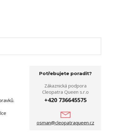
Potřebujete poradit?
Zákaznická podpora
Cleopatra Queen s.r.o
+420 736645575
pravků.
lce
osman@cleopatraqueen.cz