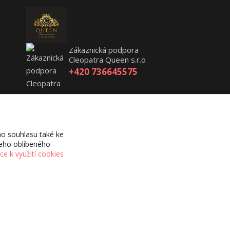
Zákaznická podpora
Cleopatra Queen s.r.o
+420 736645575
osman@cleopatraqueen.cz
o souhlasu také ke
šeho oblíbeného
íce k využití cookies