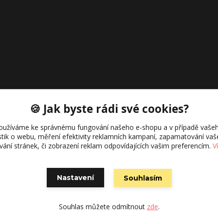
🍪 Jak byste rádi své cookies?
oužíváme ke správnému fungování našeho e-shopu a v případě vašeh
istik o webu, měření efektivity reklamních kampaní, zapamatování va
ívání stránek, či zobrazení reklam odpovídajících vašim preferencím.
V
Nastavení
Souhlasím
Vytvořeno na
Eshop-rychle.cz
Souhlas můžete odmítnout
zde
.