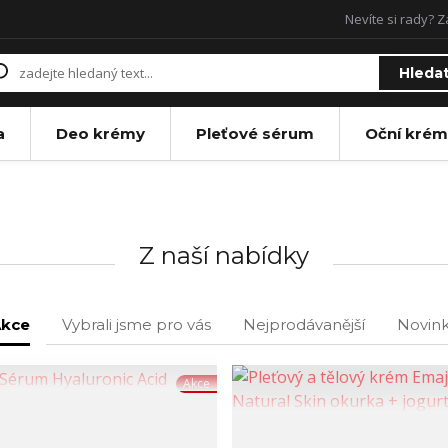
Nevíte si rady? Z
Hleda
a
Deo krémy
Pleťové sérum
Oční krém
Z naší nabídky
kce
Vybrali jsme pro vás
Nejprodávanější
Novin
Akce