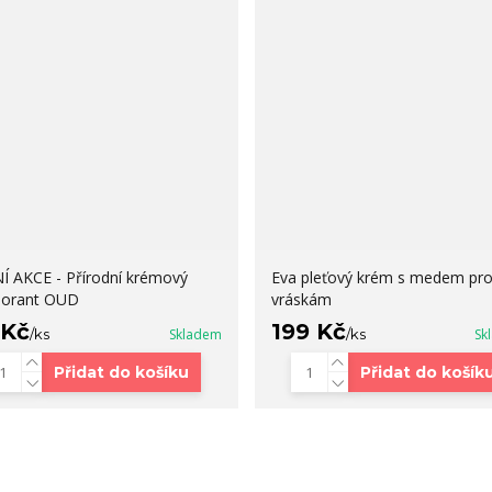
Í AKCE - Přírodní krémový
Eva pleťový krém s medem pro
orant OUD
vráskám
 Kč
199 Kč
/
ks
Skladem
/
ks
Sk
Přidat do košíku
Přidat do košík