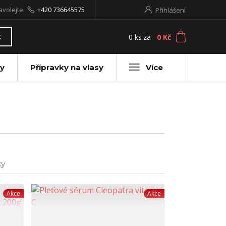
avolejte.
+420 736645575
Přihlášení
0
ks
za
0 Kč
t
y
Přípravky na vlasy
Více
ky
Akce
Akce