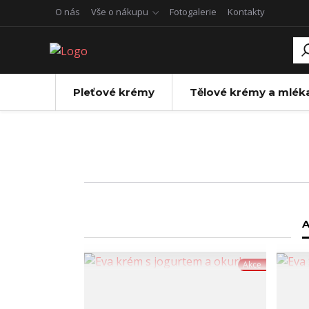
O nás
Vše o nákupu
Fotogalerie
Kontakty
Pleťové krémy
Tělové krémy a mlék
A
Akce