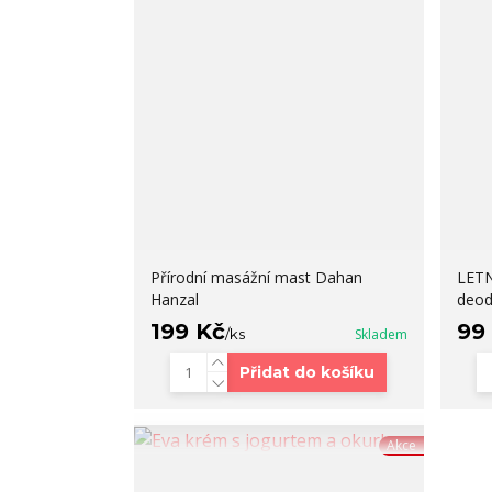
Přírodní masážní mast Dahan
LETN
Hanzal
deod
199 Kč
99
/
ks
Skladem
Přidat do košíku
Akce