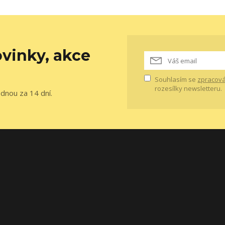
vinky, akce
Souhlasím se
zpracová
rozesílky newsletteru.
ednou za 14 dní.