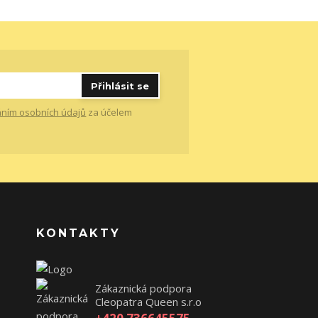
Přihlásit se
ním osobních údajů
za účelem
KONTAKTY
Zákaznická podpora
Cleopatra Queen s.r.o