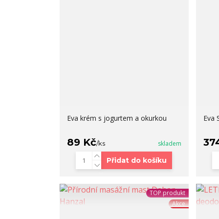
Eva krém s jogurtem a okurkou
Eva 
89 Kč
37
/
ks
skladem
Přidat do košíku
TOP produkt
Akce