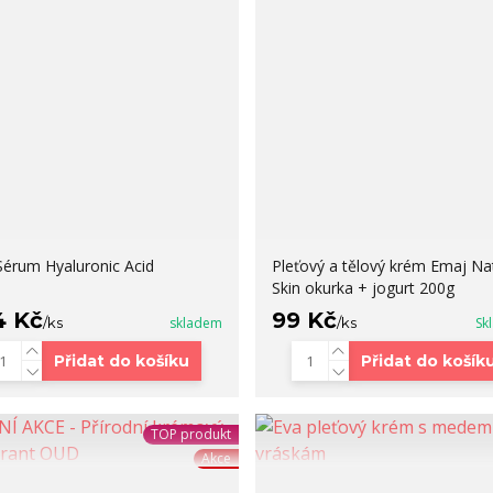
Sérum Hyaluronic Acid
Pleťový a tělový krém Emaj Na
Skin okurka + jogurt 200g
4 Kč
99 Kč
/
ks
skladem
/
ks
Sk
Přidat do košíku
Přidat do košík
TOP produkt
Akce